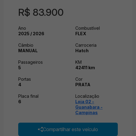
R$ 83.900
Ano
Combustível
2025 / 2026
FLEX
Câmbio
Carroceria
MANUAL
Hatch
Passageiros
KM
5
42411 km
Portas
Cor
4
PRATA
Placa final
Localização
6
Loja 02 -
Guanabara -
Campinas
Compartilhar este veículo