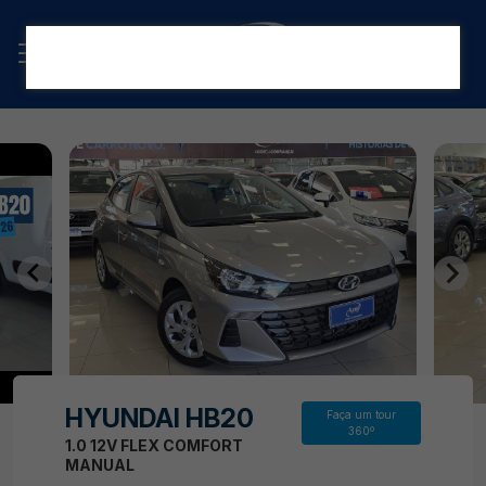
HYUNDAI HB20
Faça um tour
360º
1.0 12V FLEX COMFORT
MANUAL