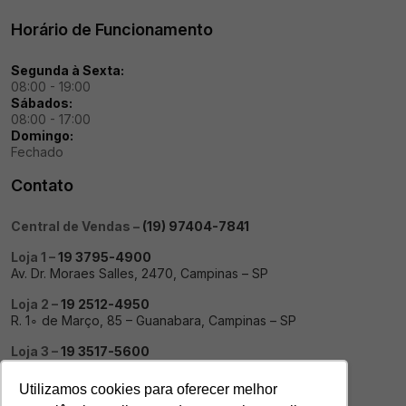
Horário de Funcionamento
Segunda à Sexta:
08:00 - 19:00
Sábados:
08:00 - 17:00
Domingo:
Fechado
Contato
Central de Vendas –
(19) 97404-7841
Loja 1 –
19 3795-4900
Av. Dr. Moraes Salles, 2470, Campinas – SP
Loja 2 –
19 2512-4950
R. 1∘ de Março, 85 – Guanabara, Campinas – SP
Loja 3 –
19 3517-5600
Av. José Paulino, 3455 – Centro, Paulínia – SP
Utilizamos cookies para oferecer melhor
Loja 4 –
19 3803-0100