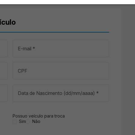
ículo
Possuo veículo para troca
Sim
Não