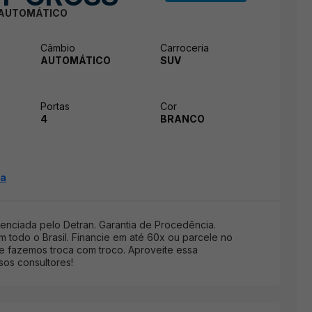
E AUTOMÁTICO
Câmbio
Carroceria
AUTOMÁTICO
SUV
Portas
Cor
4
BRANCO
ia
nciada pelo Detran. Garantia de Procedência.
 todo o Brasil. Financie em até 60x ou parcele no
 e fazemos troca com troco. Aproveite essa
os consultores!