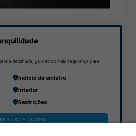
anquilidade
storia detalhada, garantindo mais segurança para
Indício de sinistro
Interior
Restrições
I E SOLICITE O LAUDO