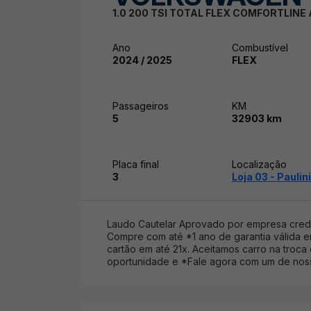
1.0 200 TSI TOTAL FLEX COMFORTLIN
Ano
Combustível
2024 / 2025
FLEX
Passageiros
KM
5
32903 km
Placa final
Localização
3
Loja 03 - Paulin
Laudo Cautelar Aprovado por empresa crede
Compre com até *1 ano de garantia válida em
cartão em até 21x. Aceitamos carro na troca
oportunidade e *Fale agora com um de noss