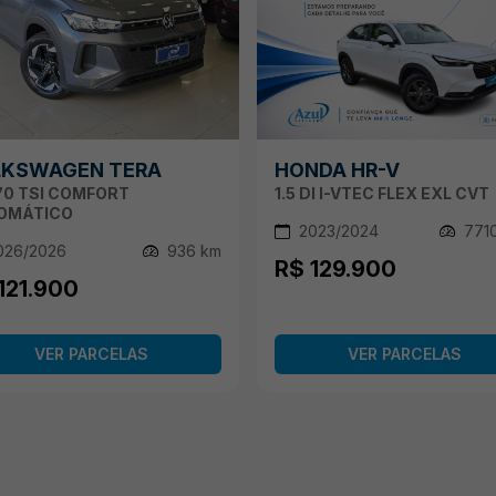
LKSWAGEN TERA
HONDA HR-V
170 TSI COMFORT
1.5 DI I-VTEC FLEX EXL CVT
OMÁTICO
2023/2024
771
026/2026
936 km
R$ 129.900
121.900
VER PARCELAS
VER PARCELAS