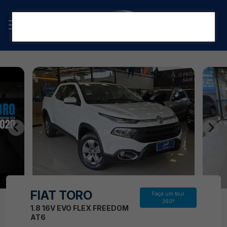
FIAT TORO
Faça um tour
360º
1.8 16V EVO FLEX FREEDOM
AT6