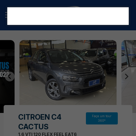
CITROEN C4
Faça um tour
360º
CACTUS
1.6 VTI 120 FLEX FEEL EAT6