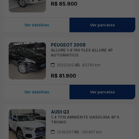
R$ 85.900
Ver detalhes
Ver parcelas
PEUGEOT 2008
ALLURE 1.6 16V FLEX ALLURE 4P
AUTOMATICO
2022/2023
83791 km
R$ 81.900
Ver detalhes
Ver parcelas
AUDI Q3
1.4 TFSI AMBIENTE GASOLINA 4P S
TRONIC
2016/2017
130367 km