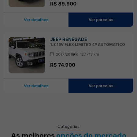
R$ 89.900
Ver detalhes
Ver parcelas
JEEP RENEGADE
1.8 16V FLEX LIMITED 4P AUTOMATICO
2017/2018
127713 km
R$ 74.900
Ver detalhes
Ver parcelas
Categorias
As melhores
opções do mercado