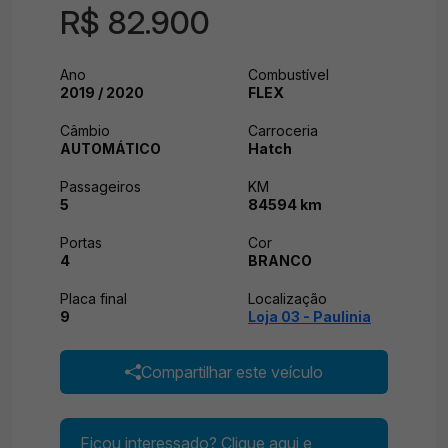
R$ 82.900
Ano
Combustível
2019 / 2020
FLEX
Câmbio
Carroceria
AUTOMÁTICO
Hatch
Passageiros
KM
5
84594 km
Portas
Cor
4
BRANCO
Placa final
Localização
9
Loja 03 - Paulinia
Compartilhar este veículo
Ficou interessado? Clique aqui e