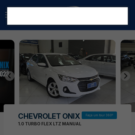
CHEVROLET ONIX
Faça um tour 360º
1.0 TURBO FLEX LTZ MANUAL