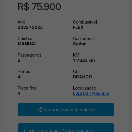
R$ 75.900
Ano
Combustível
2022 / 2023
FLEX
Câmbio
Carroceria
MANUAL
Sedan
Passageiros
KM
5
117623 km
Portas
Cor
4
BRANCO
Placa final
Localização
4
Loja 03 - Paulinia
Compartilhar este veículo
Ficou interessado? Clique aqui e