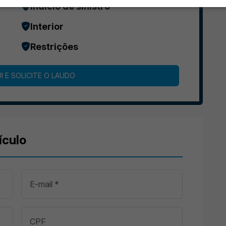
Indício de sinistro
Interior
Restrições
I E SOLICITE O LAUDO
ículo