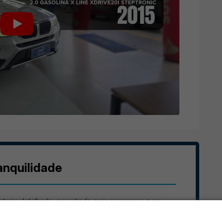
anquilidade
storia detalhada, garantindo mais segurança para