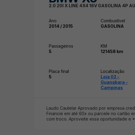
2.0 20I X LINE 4X4 16V GASOLINA 4P 
Ano
Combustível
2014 / 2015
GASOLINA
Passageiros
KM
5
121458 km
Placa final
Localização
5
Loja 02 -
Guanabara -
Campinas
Laudo Cautelar Aprovado por empresa crede
Financie em até 60x ou parcele no cartão em
com troco. Aproveite essa oportunidade e 