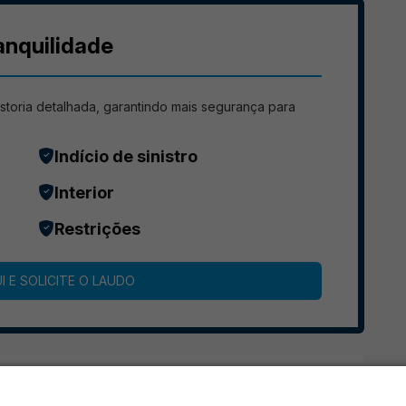
anquilidade
storia detalhada, garantindo mais segurança para
Indício de sinistro
Interior
Restrições
I E SOLICITE O LAUDO
ículo