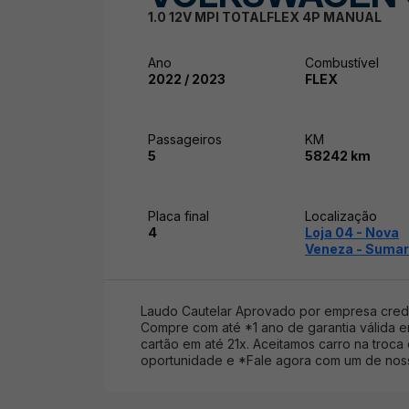
1.0 12V MPI TOTALFLEX 4P MANUAL
Ano
Combustível
2022 / 2023
FLEX
Passageiros
KM
5
58242 km
Placa final
Localização
4
Loja 04 - Nova
Veneza - Suma
Laudo Cautelar Aprovado por empresa crede
Compre com até *1 ano de garantia válida em
cartão em até 21x. Aceitamos carro na troca
oportunidade e *Fale agora com um de noss