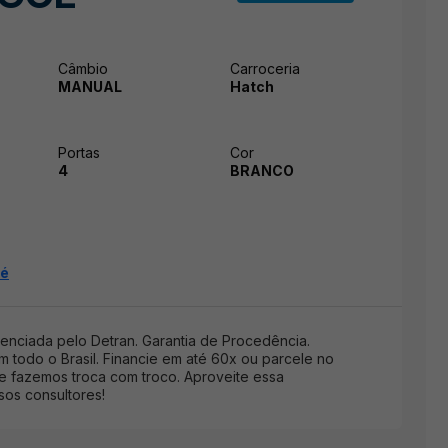
Câmbio
Carroceria
MANUAL
Hatch
Portas
Cor
4
BRANCO
ré
nciada pelo Detran. Garantia de Procedência.
 todo o Brasil. Financie em até 60x ou parcele no
 e fazemos troca com troco. Aproveite essa
os consultores!