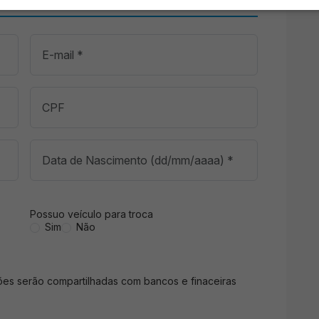
Possuo veículo para troca
Sim
Não
ções serão compartilhadas com bancos e finaceiras