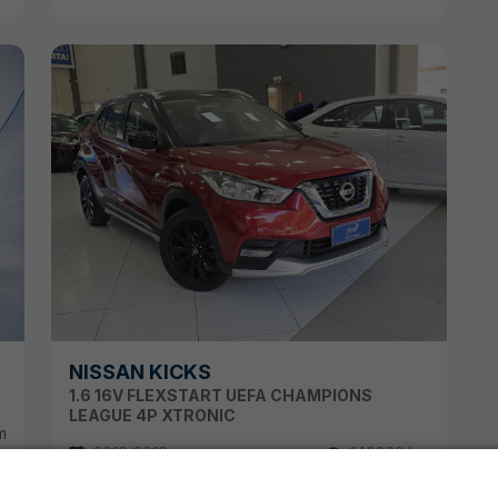
NISSAN KICKS
1.6 16V FLEXSTART UEFA CHAMPIONS
LEAGUE 4P XTRONIC
m
2019/2019
140363 km
R$ 78.900