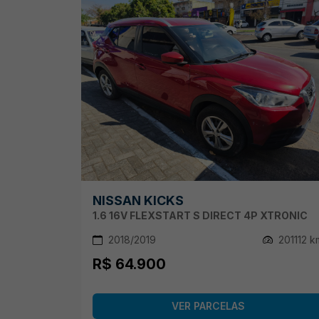
NISSAN KICKS
1.6 16V FLEXSTART S DIRECT 4P XTRONIC
2018/2019
201112 k
R$ 64.900
VER PARCELAS