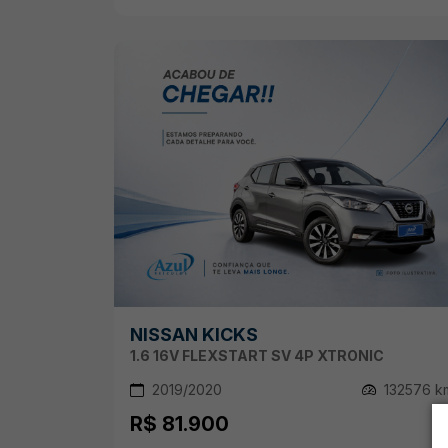
NISSAN KICKS
1.6 16V FLEXSTART SV 4P XTRONIC
2019/2020
132576 k
R$ 81.900