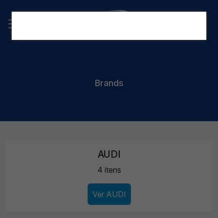
Brands
AUDI
4 itens
Ver AUDI