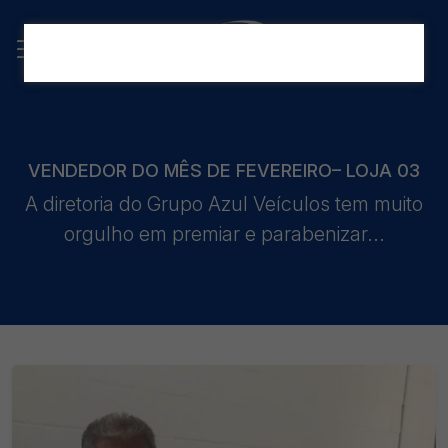
VENDEDOR DO MÊS DE FEVEREIRO– LOJA 03
A diretoria do Grupo Azul Veículos tem muito
orgulho em premiar e parabenizar...