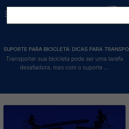
SUPORTE PARA BICICLETA: DICAS PARA TRANSP
Transportar sua bicicleta pode ser uma tarefa
desafiadora, mas com o suporte ...