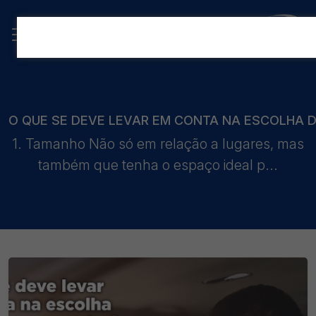
O QUE SE DEVE LEVAR EM CONTA NA ESCOLHA D
1. Tamanho Não só em relação a lugares, mas
também que tenha o espaço ideal p...