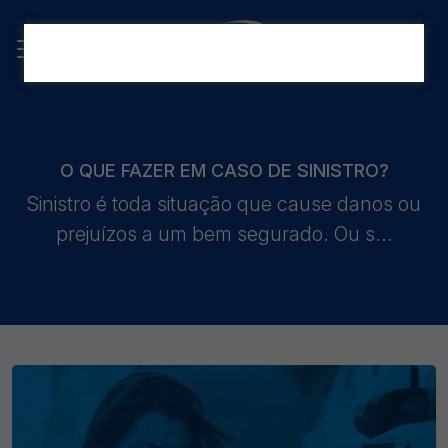
O QUE FAZER EM CASO DE SINISTRO?
Sinistro é toda situação que cause danos ou
prejuízos a um bem segurado. Ou s...