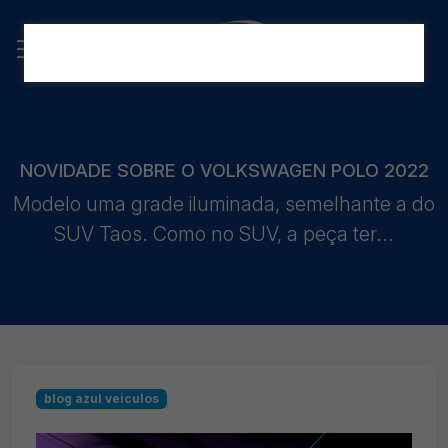
NOVIDADE SOBRE O VOLKSWAGEN POLO 2022
Modelo uma grade iluminada, semelhante a do
SUV Taos. Como no SUV, a peça ter...
blog azul veiculos