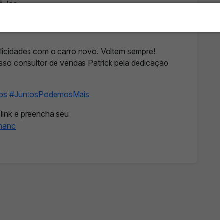
ê-los.
nas e confiou em nossa empresa e realizou o
ul também! Faça igual a ele! Ligue ou visite uma
elicidades com o carro novo. Voltem sempre!
so consultor de vendas Patrick pela dedicação
os
#JuntosPodemosMais
 link e preencha seu
inanc