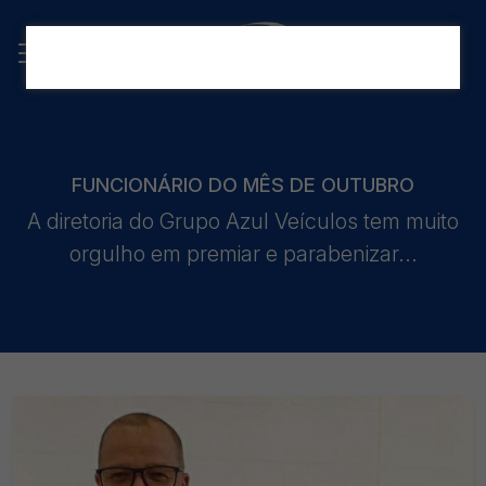
FUNCIONÁRIO DO MÊS DE OUTUBRO
A diretoria do Grupo Azul Veículos tem muito
orgulho em premiar e parabenizar...