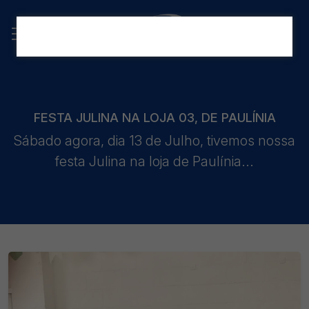
FESTA JULINA NA LOJA 03, DE PAULÍNIA
Sábado agora, dia 13 de Julho, tivemos nossa
festa Julina na loja de Paulínia...