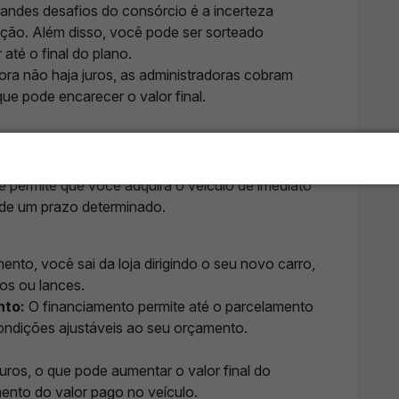
ndes desafios do consórcio é a incerteza
ção. Além disso, você pode ser sorteado
até o final do plano.
ra não haja juros, as administradoras cobram
ue pode encarecer o valor final.
 sua vez, é uma modalidade de crédito oferecida
le permite que você adquira o veículo de imediato
 de um prazo determinado.
nto, você sai da loja dirigindo o seu novo carro,
ios ou lances.
nto:
O financiamento permite até o parcelamento
condições ajustáveis ao seu orçamento.
juros, o que pode aumentar o valor final do
mento do valor pago no veículo.