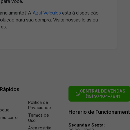
 para você.
inanciamento? A
Azul Veículos
está à disposição
solução para sua compra. Visite nossas lojas ou
res.
 Rápidos
CENTRAL DE VENDAS
(19) 97404-7841
Política de
Privacidade
toque
Horário de Funcionamen
Termos de
seu carro
Uso
Segunda à Sexta:
Área restrita