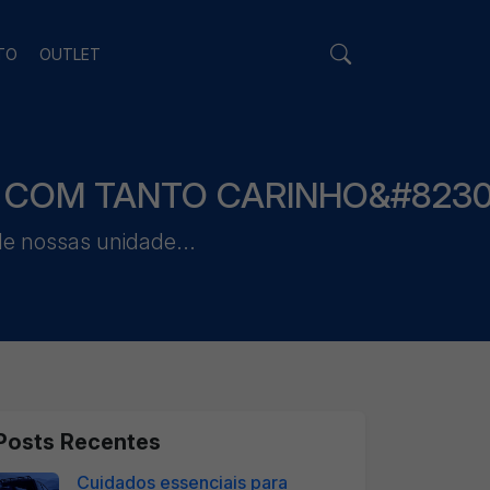
TO
OUTLET
U COM TANTO CARINHO&#8230
 nossas unidade...
Posts Recentes
Cuidados essenciais para