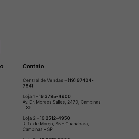
to
Contato
Central de Vendas –
(19) 97404-
7841
Loja 1 –
19 3795-4900
Av. Dr. Moraes Salles, 2470, Campinas
– SP
Loja 2 –
19 2512-4950
R. 1∘ de Março, 85 – Guanabara,
Campinas – SP