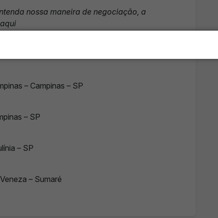
ntenda nossa maneira de negociação, a
 aqui
ps://azulveiculos.com.br/consignacao
WhatsApp
ampinas – Campinas – SP
mpinas – SP
línia – SP
 Veneza – Sumaré