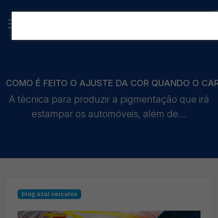
COMO É FEITO O AJUSTE DA COR QUANDO O CAR
A técnica para produzir a pigmentação que irá
estampar os automóveis, além de...
blog azul veiculos