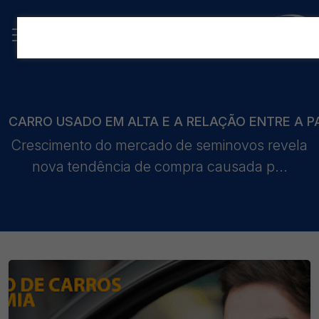
CARRO USADO EM ALTA E A RELAÇÃO ENTRE A 
Crescimento do mercado de seminovos revela
nova tendência de compra causada p...