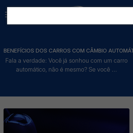
BENEFÍCIOS DOS CARROS COM CÂMBIO AUTOMÁ
Fala a verdade: Você já sonhou com um carro
automático, não é mesmo? Se você ...