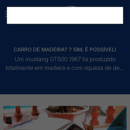
CARRO DE MADEIRA? ? SIM, É POSSÍVEL!
Um mustang GT500 1967 foi produzido
totalmente em madeira e com riqueza de de...